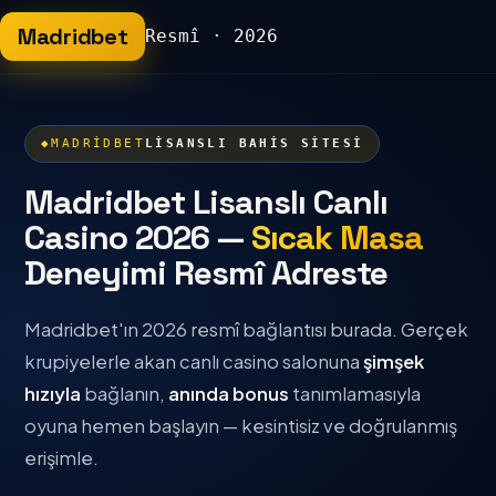
Madridbet
Resmî · 2026
◆
MADRIDBET
LISANSLI BAHIS SITESI
Madridbet Lisanslı Canlı
Casino 2026 —
Sıcak Masa
Deneyimi Resmî Adreste
Madridbet'ın 2026 resmî bağlantısı burada. Gerçek
krupiyelerle akan canlı casino salonuna
şimşek
hızıyla
bağlanın,
anında bonus
tanımlamasıyla
oyuna hemen başlayın — kesintisiz ve doğrulanmış
erişimle.