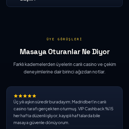
ÜYE GÖRÜŞLERI
Masaya Oturanlar Ne Diyor
Farklı kademelerden üyelerin canlı casino ve çekim
deneyimlerine dair birinci ağızdan notlar.
Üç yılı aşkın süredir buradayım; Madridbet'ın canlı
casino tarafı gerçekten oturmuş. VIP Cashback %15
her hafta düzenli işliyor, kayıplı haftalarda bile
masaya güvenle dönüyorum.