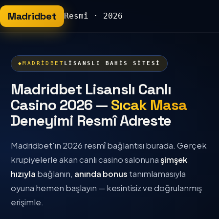
Madridbet
Resmî · 2026
◆
MADRIDBET
LISANSLI BAHIS SITESI
Madridbet Lisanslı Canlı
Casino 2026 —
Sıcak Masa
Deneyimi Resmî Adreste
Madridbet'ın 2026 resmî bağlantısı burada. Gerçek
krupiyelerle akan canlı casino salonuna
şimşek
hızıyla
bağlanın,
anında bonus
tanımlamasıyla
oyuna hemen başlayın — kesintisiz ve doğrulanmış
erişimle.