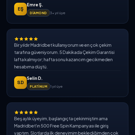
Emre Ş.
EŞ
3+ yıl üye
DIAMOND
Bir yıldır Madridbet kullanıyorum ve en çok çekim
tarafına güveniyorum. 5 Dakikada Çekim Garantisi
lafta kalmıyor; hafta sonu kazancım gecikmeden
hesabıma düştü.
Selin D.
SD
1 yıl üye
PLATINUM
Beş aylık üyeyim, başlangıçta çekinmiştim ama
Madridbet'ın 500 Free Spin Kampanyası ile giriş
yaptım. Slotlarda ilk deneyimim beklediğimden çok