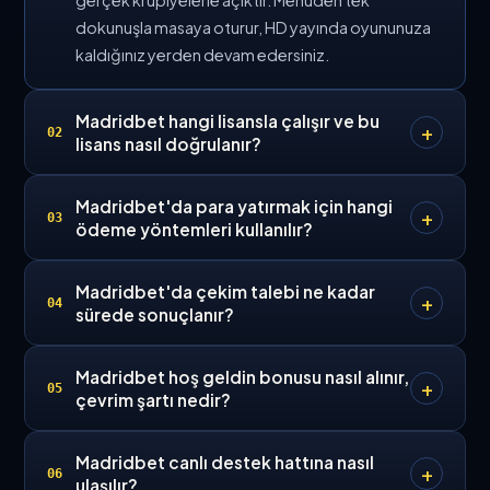
gerçek krupiyelerle açıktır. Menüden tek
dokunuşla masaya oturur, HD yayında oyununuza
kaldığınız yerden devam edersiniz.
Madridbet hangi lisansla çalışır ve bu
+
02
lisans nasıl doğrulanır?
Madridbet'da para yatırmak için hangi
+
03
ödeme yöntemleri kullanılır?
Madridbet'da çekim talebi ne kadar
+
04
sürede sonuçlanır?
Madridbet hoş geldin bonusu nasıl alınır,
+
05
çevrim şartı nedir?
Madridbet canlı destek hattına nasıl
+
06
ulaşılır?