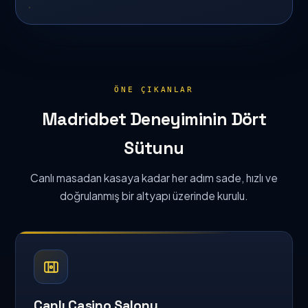
ÖNE ÇIKANLAR
Madridbet Deneyiminin Dört
Sütunu
Canlı masadan kasaya kadar her adım sade, hızlı ve
doğrulanmış bir altyapı üzerinde kurulu.
Canlı Casino Salonu