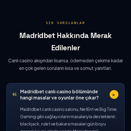
SIK SORULANLAR
Madridbet Hakkında Merak
Edilenler
Canlı casino akışından lisansa, ödemeden çekime kadar
en çok gelen soruların kısa ve somut yanıtları.
Madridbet canlı casino bölümünde
+
01
hangi masalar ve oyunlar öne çıkar?
Madridbet canlı casino salonu, NetEnt ve Big Time
Gaming gibi sağlayıcıların masalarıyla desteklenir;
blackjack, rulet ve bakara masaları gün boyu