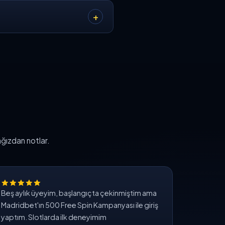
+
ağızdan notlar.
Beş aylık üyeyim, başlangıçta çekinmiştim ama
Madridbet'ın 500 Free Spin Kampanyası ile giriş
yaptım. Slotlarda ilk deneyimim