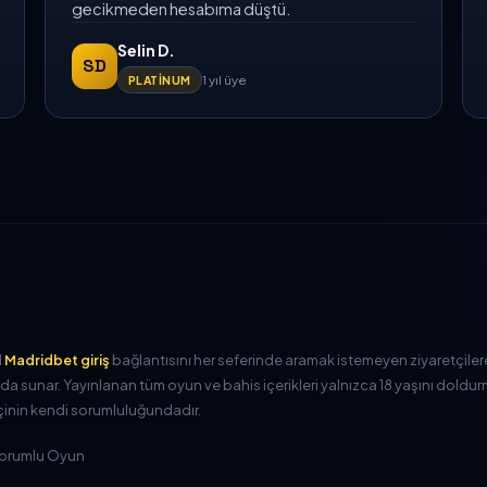
gecikmeden hesabıma düştü.
Selin D.
SD
1 yıl üye
PLATINUM
l
Madridbet giriş
bağlantısını her seferinde aramak istemeyen ziyaretçiler
da sunar. Yayınlanan tüm oyun ve bahis içerikleri yalnızca 18 yaşını doldurm
çinin kendi sorumluluğundadır.
 Sorumlu Oyun