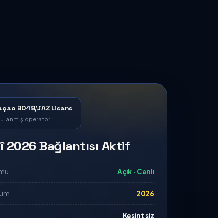
açao 8048/JAZ Lisansı
ulanmış operatör
 2026 Bağlantısı Aktif
umu
Açık · Canlı
rüm
2026
Kesintisiz