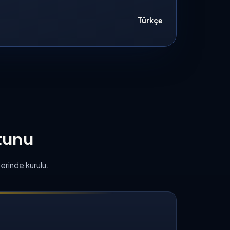
Türkçe
tunu
erinde kurulu.