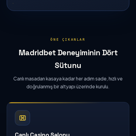
ÖNE ÇIKANLAR
Madridbet Deneyiminin Dört
Sütunu
Canlı masadan kasaya kadar her adım sade, hızlı ve
doğrulanmış bir altyapı üzerinde kurulu.
Canlı Casino Salonu