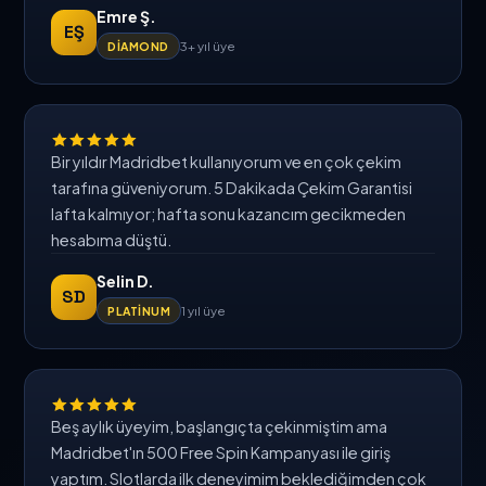
Emre Ş.
EŞ
3+ yıl üye
DIAMOND
Bir yıldır Madridbet kullanıyorum ve en çok çekim
tarafına güveniyorum. 5 Dakikada Çekim Garantisi
lafta kalmıyor; hafta sonu kazancım gecikmeden
hesabıma düştü.
Selin D.
SD
1 yıl üye
PLATINUM
Beş aylık üyeyim, başlangıçta çekinmiştim ama
Madridbet'ın 500 Free Spin Kampanyası ile giriş
yaptım. Slotlarda ilk deneyimim beklediğimden çok