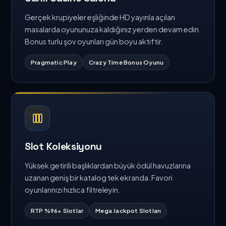
Gerçek krupiyeler eşliğinde HD yayınla açılan
masalarda oyununuza kaldığınız yerden devam edin.
Bonus turlu şov oyunları gün boyu aktiftir.
Pragmatic Play
Crazy Time Bonus Oyunu
Slot Koleksiyonu
Yüksek getirili başlıklardan büyük ödül havuzlarına
uzanan geniş bir katalog tek ekranda. Favori
oyunlarınızı hızlıca filtreleyin.
RTP %96+ Slotlar
Mega Jackpot Slotları