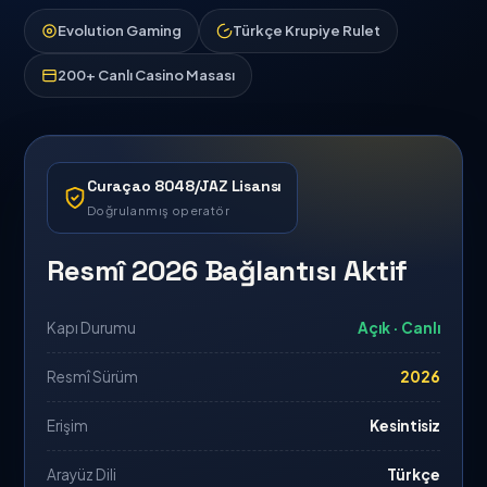
Evolution Gaming
Türkçe Krupiye Rulet
200+ Canlı Casino Masası
Curaçao 8048/JAZ Lisansı
Doğrulanmış operatör
Resmî 2026 Bağlantısı Aktif
Kapı Durumu
Açık · Canlı
Resmî Sürüm
2026
Erişim
Kesintisiz
Arayüz Dili
Türkçe