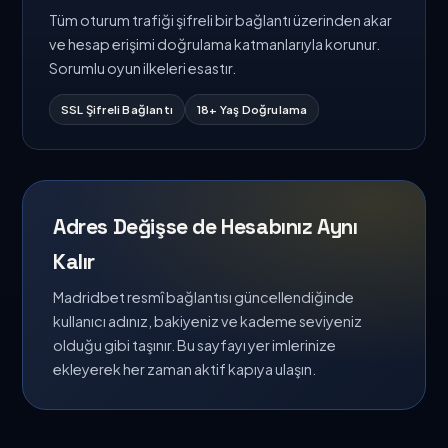
Tüm oturum trafiği şifreli bir bağlantı üzerinden akar
ve hesap erişimi doğrulama katmanlarıyla korunur.
Sorumlu oyun ilkeleri esastır.
SSL Şifreli Bağlantı
18+ Yaş Doğrulama
Adres Değişse de Hesabınız Aynı
Kalır
Madridbet resmî bağlantısı güncellendiğinde
kullanıcı adınız, bakiyeniz ve kademe seviyeniz
olduğu gibi taşınır. Bu sayfayı yer imlerinize
ekleyerek her zaman aktif kapıya ulaşın.