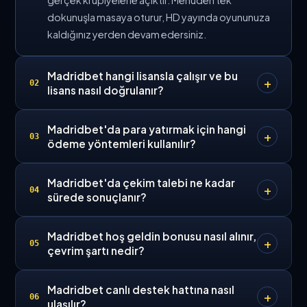
gerçek krupiyelerle açıktır. Menüden tek
dokunuşla masaya oturur, HD yayında oyununuza
kaldığınız yerden devam edersiniz.
Madridbet hangi lisansla çalışır ve bu
+
02
lisans nasıl doğrulanır?
Madridbet'da para yatırmak için hangi
+
03
ödeme yöntemleri kullanılır?
Madridbet'da çekim talebi ne kadar
+
04
sürede sonuçlanır?
Madridbet hoş geldin bonusu nasıl alınır,
+
05
çevrim şartı nedir?
Madridbet canlı destek hattına nasıl
+
06
ulaşılır?