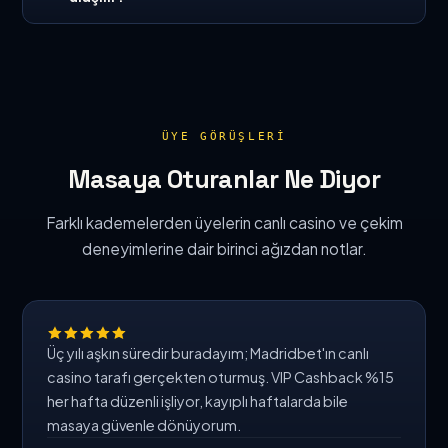
ÜYE GÖRÜŞLERI
Masaya Oturanlar Ne Diyor
Farklı kademelerden üyelerin canlı casino ve çekim
deneyimlerine dair birinci ağızdan notlar.
Üç yılı aşkın süredir buradayım; Madridbet'ın canlı
casino tarafı gerçekten oturmuş. VIP Cashback %15
her hafta düzenli işliyor, kayıplı haftalarda bile
masaya güvenle dönüyorum.