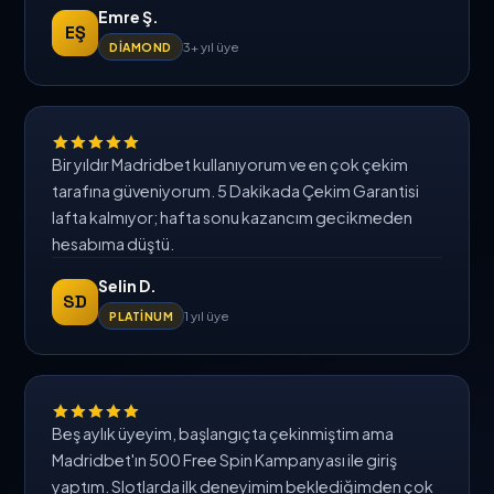
Emre Ş.
EŞ
3+ yıl üye
DIAMOND
Bir yıldır Madridbet kullanıyorum ve en çok çekim
tarafına güveniyorum. 5 Dakikada Çekim Garantisi
lafta kalmıyor; hafta sonu kazancım gecikmeden
hesabıma düştü.
Selin D.
SD
1 yıl üye
PLATINUM
Beş aylık üyeyim, başlangıçta çekinmiştim ama
Madridbet'ın 500 Free Spin Kampanyası ile giriş
yaptım. Slotlarda ilk deneyimim beklediğimden çok