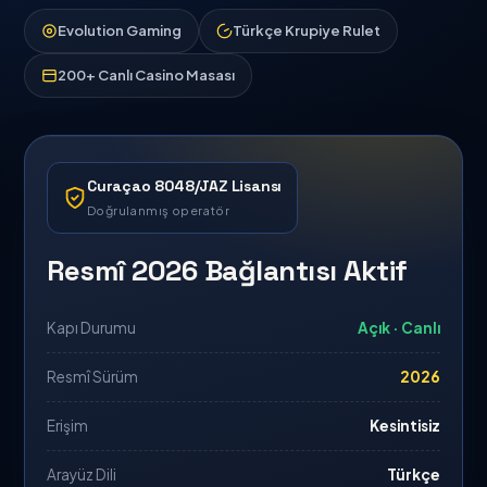
Evolution Gaming
Türkçe Krupiye Rulet
200+ Canlı Casino Masası
Curaçao 8048/JAZ Lisansı
Doğrulanmış operatör
Resmî 2026 Bağlantısı Aktif
Kapı Durumu
Açık · Canlı
Resmî Sürüm
2026
Erişim
Kesintisiz
Arayüz Dili
Türkçe