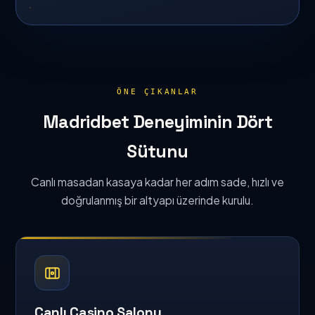
ÖNE ÇIKANLAR
Madridbet Deneyiminin Dört
Sütunu
Canlı masadan kasaya kadar her adım sade, hızlı ve
doğrulanmış bir altyapı üzerinde kurulu.
Canlı Casino Salonu