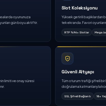
Slot Koleksiyonu
masalarda oyununuza
Yüksek getirili başlıklardan
unları gün boyu aktiftir.
tek ekranda. Favori oyunlarınız
RTP %96+ Slotlar
Mega Ja
Güvenli Altyapı
n limiti ve onay süresi
Tüm oturum trafiği şifreli bi
nır.
doğrulama katmanlarıyla koru
SSL Şifreli Bağlantı
18+ Ya