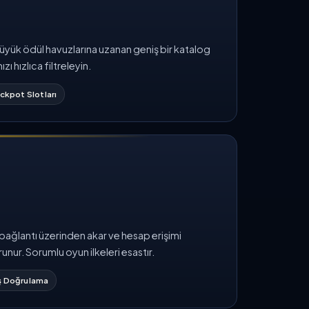
 büyük ödül havuzlarına uzanan geniş bir katalog
ı hızlıca filtreleyin.
ckpot Slotları
r bağlantı üzerinden akar ve hesap erişimi
nur. Sorumlu oyun ilkeleri esastır.
ş Doğrulama