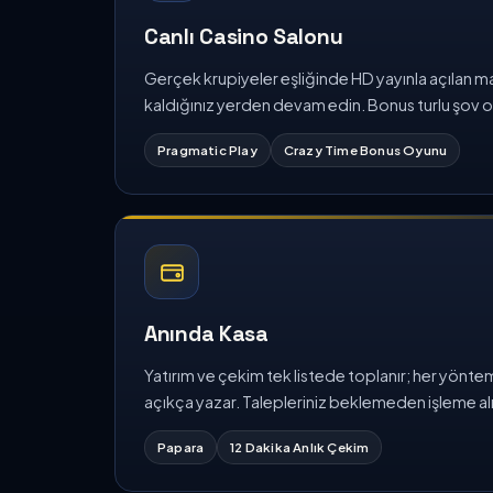
Canlı Casino Salonu
Gerçek krupiyeler eşliğinde HD yayınla açılan 
kaldığınız yerden devam edin. Bonus turlu şov oy
Pragmatic Play
Crazy Time Bonus Oyunu
Anında Kasa
Yatırım ve çekim tek listede toplanır; her yöntemi
açıkça yazar. Talepleriniz beklemeden işleme alı
Papara
12 Dakika Anlık Çekim