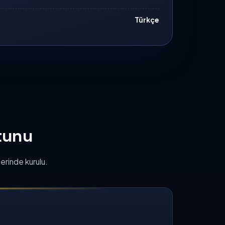
Türkçe
tunu
erinde kurulu.