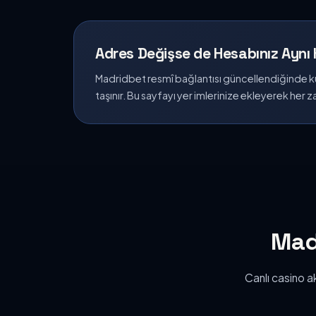
Adres Değişse de Hesabınız Aynı 
Madridbet resmî bağlantısı güncellendiğinde ku
taşınır. Bu sayfayı yer imlerinize ekleyerek her z
Mad
Canlı casino a