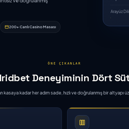
ntisiz ve doğrulanmış
Arayüz Dili
200+ Canlı Casino Masası
ÖNE ÇIKANLAR
ridbet Deneyiminin Dört Sü
 kasaya kadar her adım sade, hızlı ve doğrulanmış bir altyapı üz