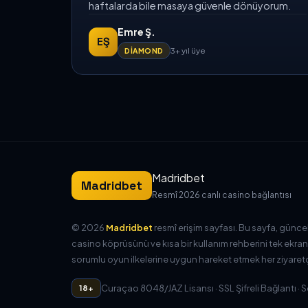
haftalarda bile masaya güvenle dönüyorum.
Emre Ş.
EŞ
3+ yıl üye
DIAMOND
Madridbet
Madridbet
Resmî 2026 canlı casino bağlantısı
© 2026
Madridbet
resmî erişim sayfası. Bu sayfa, günce
casino köprüsünü ve kısa bir kullanım rehberini tek ekran
sorumlu oyun ilkelerine uygun hareket etmek her ziyaret
Curaçao 8048/JAZ Lisansı · SSL Şifreli Bağlantı ·
18+