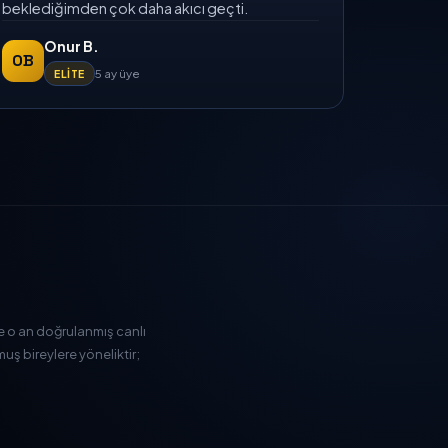
beklediğimden çok daha akıcı geçti.
Onur B.
OB
5 ay üye
ELITE
e o an doğrulanmış canlı
uş bireylere yöneliktir;