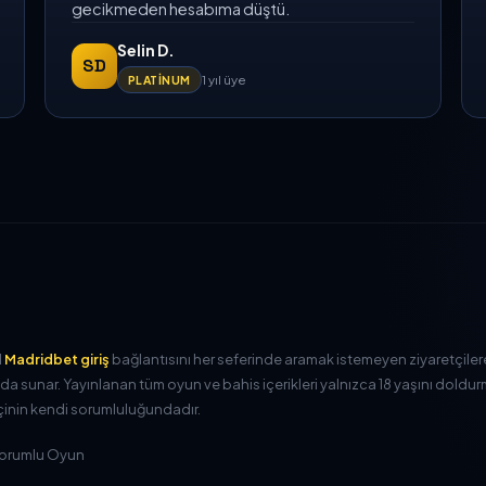
gecikmeden hesabıma düştü.
Selin D.
SD
1 yıl üye
PLATINUM
l
Madridbet giriş
bağlantısını her seferinde aramak istemeyen ziyaretçiler
da sunar. Yayınlanan tüm oyun ve bahis içerikleri yalnızca 18 yaşını doldurm
çinin kendi sorumluluğundadır.
 Sorumlu Oyun