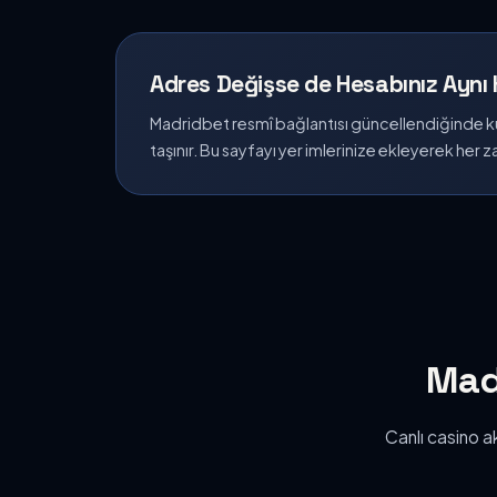
Adres Değişse de Hesabınız Aynı 
Madridbet resmî bağlantısı güncellendiğinde ku
taşınır. Bu sayfayı yer imlerinize ekleyerek her z
Mad
Canlı casino a