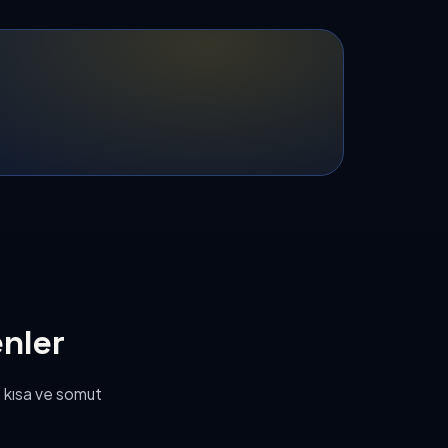
nler
n kısa ve somut