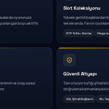
Slot Koleksiyonu
masalarda oyununuza
Yüksek getirili başlıklardan
unları gün boyu aktiftir.
tek ekranda. Favori oyunlarınız
RTP %96+ Slotlar
Mega Ja
Güvenli Altyapı
n limiti ve onay süresi
Tüm oturum trafiği şifreli bi
nır.
doğrulama katmanlarıyla koru
SSL Şifreli Bağlantı
18+ Ya