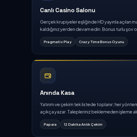
Canlı Casino Salonu
Gerçek krupiyeler eşliğinde HD yayınla açılan 
kaldığınız yerden devam edin. Bonus turlu şov oy
Pragmatic Play
Crazy Time Bonus Oyunu
Anında Kasa
Yatırım ve çekim tek listede toplanır; her yöntemi
açıkça yazar. Talepleriniz beklemeden işleme alı
Papara
12 Dakika Anlık Çekim