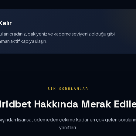
Kalır
llanıcı adınız, bakiyeniz ve kademe seviyeniz olduğu gibi
aman aktif kapıya ulaşın.
SIK SORULANLAR
ridbet Hakkında Merak Edile
kışından lisansa, ödemeden çekime kadar en çok gelen soruları
yanıtları.