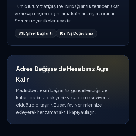
Tüm oturum trafiği şifreli bir bağlantı üzerinden akar
ve hesap erişimi doğrulama katmanlarıyla korunur.
Sorumlu oyun ilkeleri esastır.
SSL Şifreli Bağlantı
18+ Yaş Doğrulama
Adres Değişse de Hesabınız Aynı
Kalır
Madridbet resmî bağlantısı güncellendiğinde
kullanıcı adınız, bakiyeniz ve kademe seviyeniz
olduğu gibi taşınır. Bu sayfayı yer imlerinize
ekleyerek her zaman aktif kapıya ulaşın.