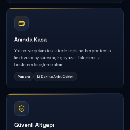
Anında Kasa
Yatırım ve çekim tek listede toplanır; her yöntemin
limiti ve onay süresi açıkça yazar. Talepleriniz
beklemeden işleme alınır.
Papara
12 Dakika Anlık Çekim
Güvenli Altyapı