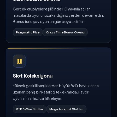
Gerçek krupiyeler eşliğinde HD yayınla açılan
masalarda oyununuza kaldığınız yerden devam edin.
Bonus turlu şov oyunları gün boyu aktiftir.
Pragmatic Play
Crazy Time Bonus Oyunu
Slot Koleksiyonu
Yüksek getirili başlıklardan büyük ödül havuzlarına
uzanan geniş bir katalog tek ekranda. Favori
oyunlarınızı hızlıca filtreleyin.
RTP %96+ Slotlar
Mega Jackpot Slotları