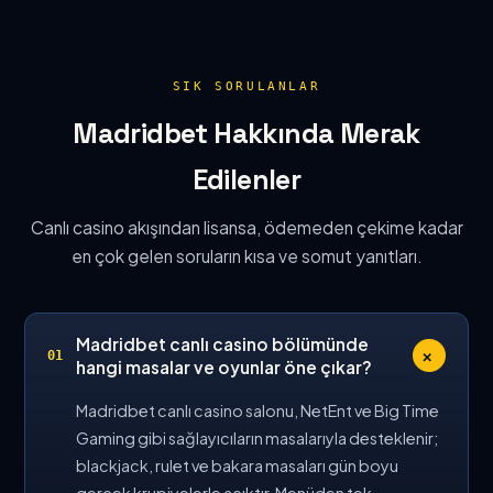
SIK SORULANLAR
Madridbet Hakkında Merak
Edilenler
Canlı casino akışından lisansa, ödemeden çekime kadar
en çok gelen soruların kısa ve somut yanıtları.
Madridbet canlı casino bölümünde
+
01
hangi masalar ve oyunlar öne çıkar?
Madridbet canlı casino salonu, NetEnt ve Big Time
Gaming gibi sağlayıcıların masalarıyla desteklenir;
blackjack, rulet ve bakara masaları gün boyu