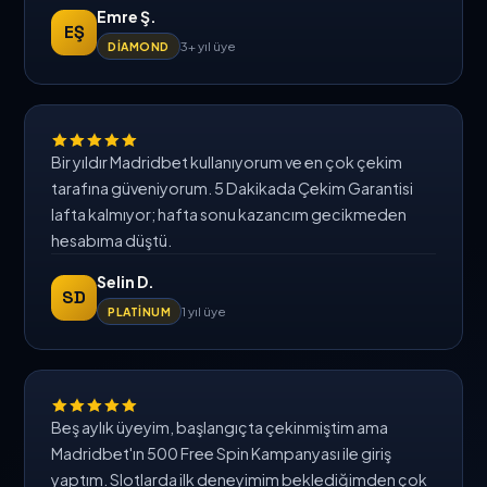
Emre Ş.
EŞ
3+ yıl üye
DIAMOND
Bir yıldır Madridbet kullanıyorum ve en çok çekim
tarafına güveniyorum. 5 Dakikada Çekim Garantisi
lafta kalmıyor; hafta sonu kazancım gecikmeden
hesabıma düştü.
Selin D.
SD
1 yıl üye
PLATINUM
Beş aylık üyeyim, başlangıçta çekinmiştim ama
Madridbet'ın 500 Free Spin Kampanyası ile giriş
yaptım. Slotlarda ilk deneyimim beklediğimden çok