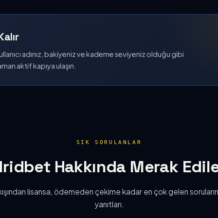
Kalır
llanıcı adınız, bakiyeniz ve kademe seviyeniz olduğu gibi
aman aktif kapıya ulaşın.
SIK SORULANLAR
ridbet Hakkında Merak Edile
kışından lisansa, ödemeden çekime kadar en çok gelen soruları
yanıtları.