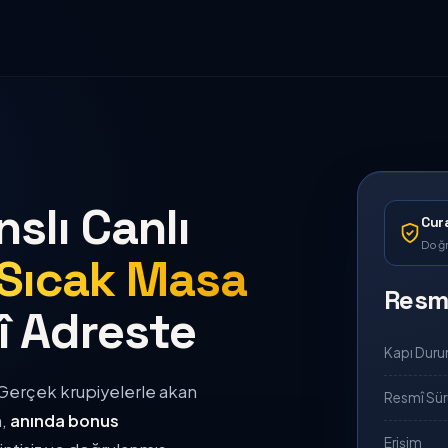
slı Canlı
Cur
Doğr
Sıcak Masa
Resmî
 Adreste
Kapı Dur
 Gerçek krupiyelerle akan
Resmî Sü
n,
anında bonus
Erişim