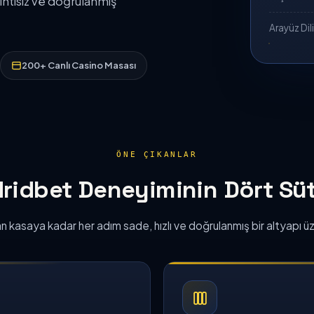
ntisiz ve doğrulanmış
Arayüz Dili
200+ Canlı Casino Masası
ÖNE ÇIKANLAR
ridbet Deneyiminin Dört Sü
 kasaya kadar her adım sade, hızlı ve doğrulanmış bir altyapı üz