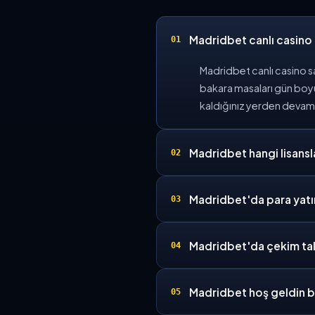
Madridbet canlı casino
01
Madridbet canlı casino sa
bakara masaları gün boy
kaldığınız yerden devam 
Madridbet hangi lisansla 
02
Madridbet'da para yatır
03
Madridbet'da çekim tal
04
Madridbet hoş geldin bon
05