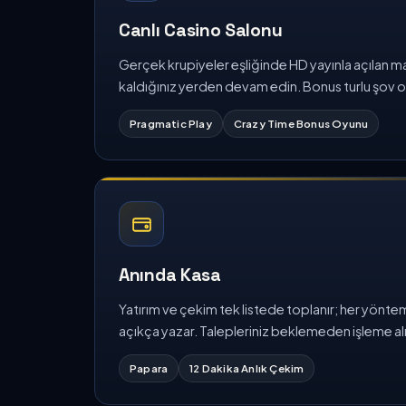
Canlı Casino Salonu
Gerçek krupiyeler eşliğinde HD yayınla açılan 
kaldığınız yerden devam edin. Bonus turlu şov oy
Pragmatic Play
Crazy Time Bonus Oyunu
Anında Kasa
Yatırım ve çekim tek listede toplanır; her yöntemi
açıkça yazar. Talepleriniz beklemeden işleme alı
Papara
12 Dakika Anlık Çekim