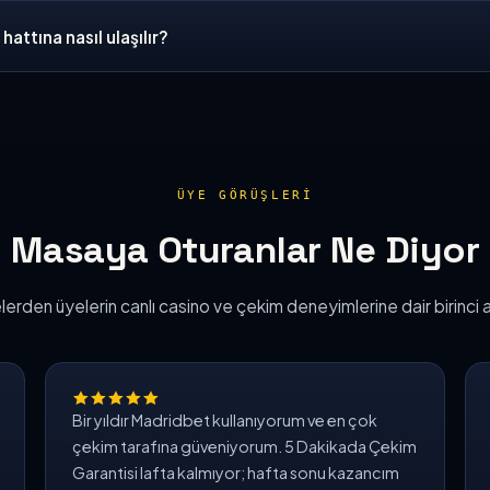
attına nasıl ulaşılır?
ÜYE GÖRÜŞLERI
Masaya Oturanlar Ne Diyor
erden üyelerin canlı casino ve çekim deneyimlerine dair birinci 
Bir yıldır Madridbet kullanıyorum ve en çok
çekim tarafına güveniyorum. 5 Dakikada Çekim
Garantisi lafta kalmıyor; hafta sonu kazancım