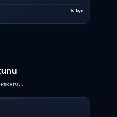
Türkçe
tunu
erinde kurulu.