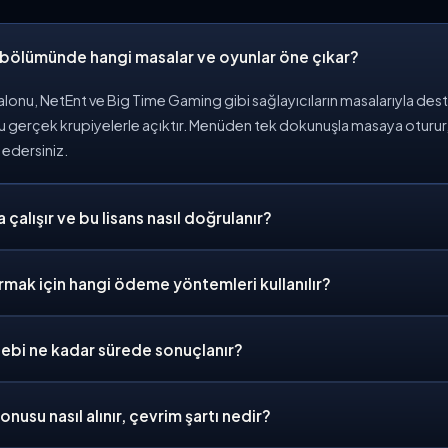
 bölümünde hangi masalar ve oyunlar öne çıkar?
lonu, NetEnt ve Big Time Gaming gibi sağlayıcıların masalarıyla deste
u gerçek krupiyelerle açıktır. Menüden tek dokunuşla masaya oturu
edersiniz.
çalışır ve bu lisans nasıl doğrulanır?
mak için hangi ödeme yöntemleri kullanılır?
ebi ne kadar sürede sonuçlanır?
usu nasıl alınır, çevrim şartı nedir?