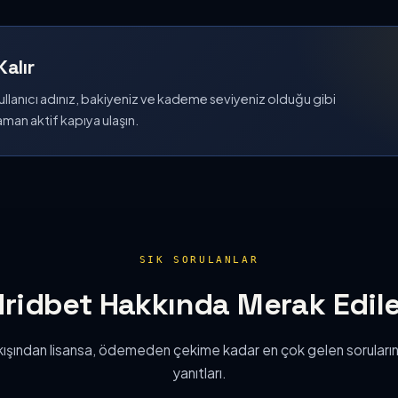
Kalır
llanıcı adınız, bakiyeniz ve kademe seviyeniz olduğu gibi
aman aktif kapıya ulaşın.
SIK SORULANLAR
ridbet Hakkında Merak Edile
kışından lisansa, ödemeden çekime kadar en çok gelen soruları
yanıtları.