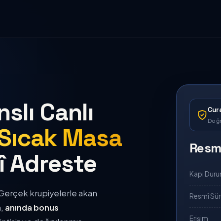
slı Canlı
Cur
Doğr
Sıcak Masa
Resmî
 Adreste
Kapı Dur
 Gerçek krupiyelerle akan
Resmî Sü
n,
anında bonus
Erişim