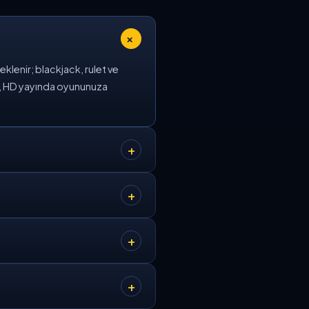
+
klenir; blackjack, rulet ve
r, HD yayında oyununuza
+
+
+
+