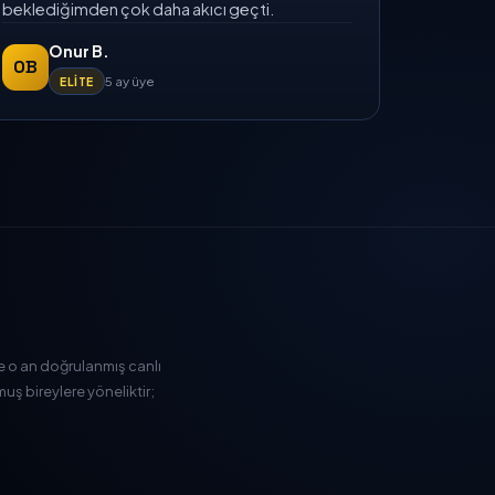
beklediğimden çok daha akıcı geçti.
Onur B.
OB
5 ay üye
ELITE
e o an doğrulanmış canlı
uş bireylere yöneliktir;