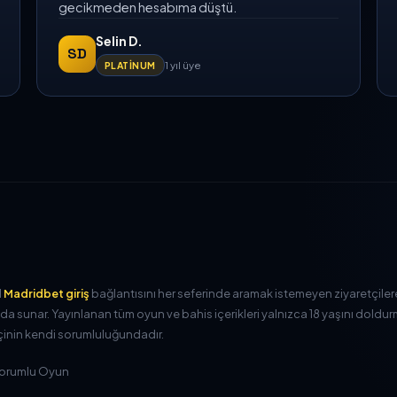
gecikmeden hesabıma düştü.
Selin D.
SD
1 yıl üye
PLATINUM
l
Madridbet giriş
bağlantısını her seferinde aramak istemeyen ziyaretçiler
da sunar. Yayınlanan tüm oyun ve bahis içerikleri yalnızca 18 yaşını doldurm
çinin kendi sorumluluğundadır.
 Sorumlu Oyun