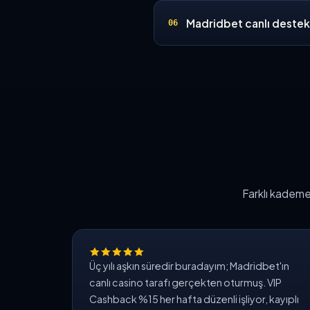
Madridbet canlı destek h
06
Farklı kademel
Üç yılı aşkın süredir buradayım; Madridbet'ın
canlı casino tarafı gerçekten oturmuş. VIP
Cashback %15 her hafta düzenli işliyor, kayıplı