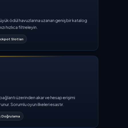
 büyük ödül havuzlarına uzanan geniş bir katalog
ı hızlıca filtreleyin.
ckpot Slotları
r bağlantı üzerinden akar ve hesap erişimi
nur. Sorumlu oyun ilkeleri esastır.
ş Doğrulama