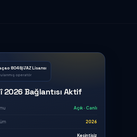
açao 8048/JAZ Lisansı
ulanmış operatör
 2026 Bağlantısı Aktif
umu
Açık · Canlı
rüm
2026
Kesintisiz