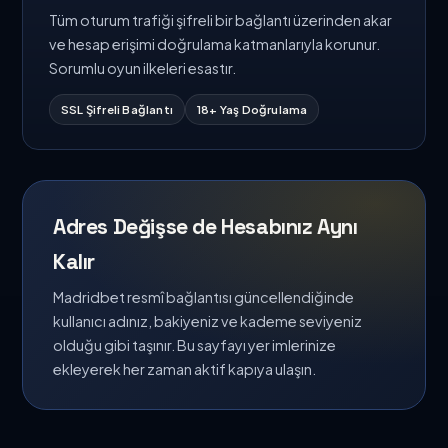
Tüm oturum trafiği şifreli bir bağlantı üzerinden akar
ve hesap erişimi doğrulama katmanlarıyla korunur.
Sorumlu oyun ilkeleri esastır.
SSL Şifreli Bağlantı
18+ Yaş Doğrulama
Adres Değişse de Hesabınız Aynı
Kalır
Madridbet resmî bağlantısı güncellendiğinde
kullanıcı adınız, bakiyeniz ve kademe seviyeniz
olduğu gibi taşınır. Bu sayfayı yer imlerinize
ekleyerek her zaman aktif kapıya ulaşın.