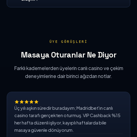
ÜYE GÖRÜŞLERI
Masaya Oturanlar Ne Diyor
Farklı kademelerden üyelerin canlı casino ve çekim
deneyimlerine dair birinci ağızdan notlar.
Üç yılı aşkın süredir buradayım; Madridbet'ın canlı
casino tarafı gerçekten oturmuş. VIP Cashback %15
her hafta düzenli işliyor, kayıplı haftalarda bile
masaya güvenle dönüyorum.