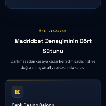
ÖNE ÇIKANLAR
Madridbet Deneyiminin Dört
Sütunu
Canlı masadan kasaya kadar her adım sade, hızlı ve
doğrulanmış bir altyapı üzerinde kurulu.
Canlı Casino Salonu