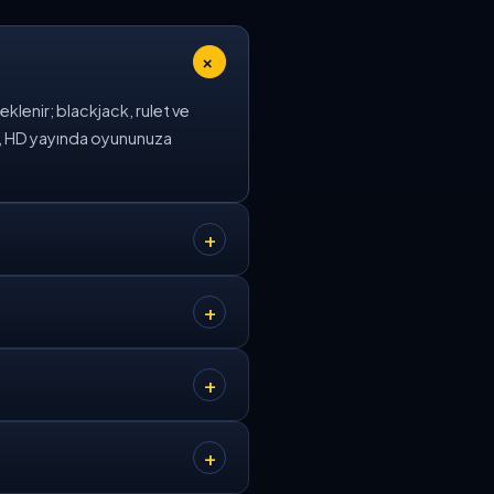
+
klenir; blackjack, rulet ve
r, HD yayında oyununuza
+
+
+
+