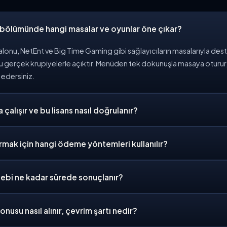
 bölümünde hangi masalar ve oyunlar öne çıkar?
lonu, NetEnt ve Big Time Gaming gibi sağlayıcıların masalarıyla deste
u gerçek krupiyelerle açıktır. Menüden tek dokunuşla masaya oturu
edersiniz.
çalışır ve bu lisans nasıl doğrulanır?
mak için hangi ödeme yöntemleri kullanılır?
ebi ne kadar sürede sonuçlanır?
usu nasıl alınır, çevrim şartı nedir?