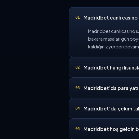
Madridbet canlı casino
01
Madridbet canlı casino sa
bakara masaları gün boy
kaldığınız yerden devam 
Madridbet hangi lisansla 
02
Madridbet'da para yatır
03
Madridbet'da çekim tal
04
Madridbet hoş geldin bon
05