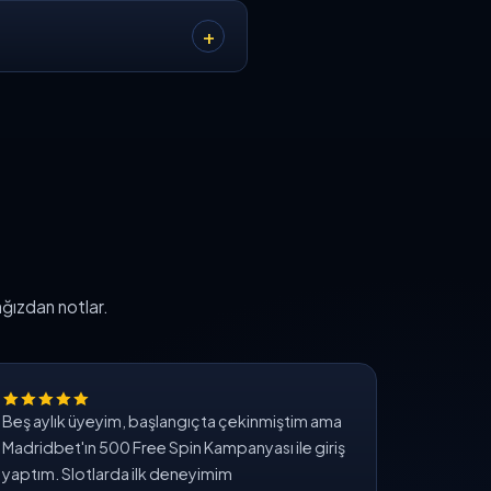
+
ağızdan notlar.
Beş aylık üyeyim, başlangıçta çekinmiştim ama
Madridbet'ın 500 Free Spin Kampanyası ile giriş
yaptım. Slotlarda ilk deneyimim