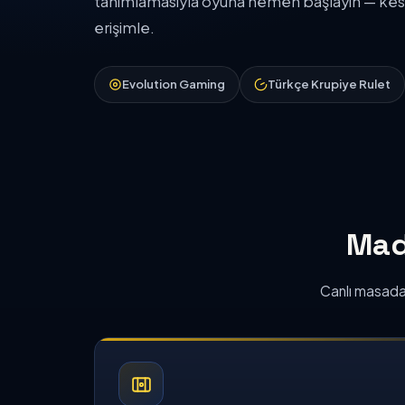
tanımlamasıyla oyuna hemen başlayın — kesi
erişimle.
Evolution Gaming
Türkçe Krupiye Rulet
Mad
Canlı masadan