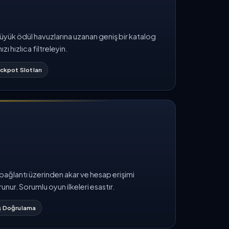
 büyük ödül havuzlarına uzanan geniş bir katalog
ı hızlıca filtreleyin.
ckpot Slotları
r bağlantı üzerinden akar ve hesap erişimi
nur. Sorumlu oyun ilkeleri esastır.
ş Doğrulama